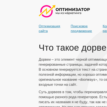
Оптимизация
Поисковое
Ко
сайта
продвижение
ре
Что такое дорв
Дорвеи – это элемент черной оптимизаци
генерированные страницы, задачей кото
В основном генерируется текст на стран
полезной информации, но хорошо оптими
оригинальное название «doorways», то о
входные точки на сайт.
Суть дорвеев в том, чтобы перенаправл
помощью разного рода генераторов. Есть
писать их названия я не буду, так как н
оптимизации. Но про сам процесс созда