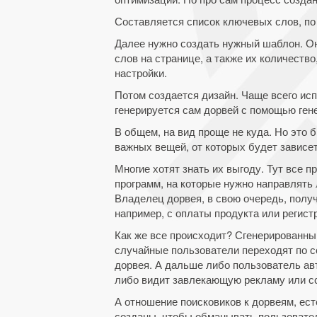
Составляется список ключевых слов, по
Далее нужно создать нужный шаблон. О
слов на странице, а также их количество
настройки.
Потом создается дизайн. Чаще всего исп
генерируется сам дорвей с помощью гене
В общем, на вид проще не куда. Но это 
важных вещей, от которых будет зависе
Многие хотят знать их выгоду. Тут все 
программ, на которые нужно направлять 
Владелец дорвея, в свою очередь, полу
например, с оплаты продукта или регист
Как же все происходит? Сгенерированны
случайные пользователи переходят по с
дорвея. А дальше либо пользователь ав
либо видит завлекающую рекламу или сс
А отношение поисковиков к дорвеям, ест
созданы, чтобы обманывать пользователе