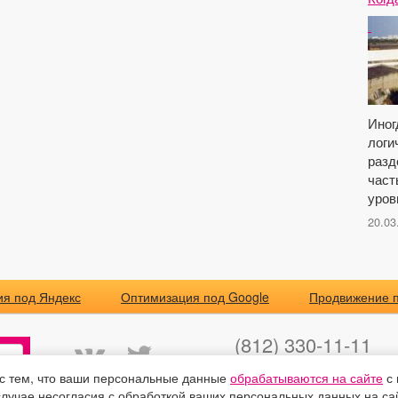
Иног
логи
разд
част
уров
20.03
я под Яндекс
Оптимизация под Google
Продвижение п
(812) 330-11-11
(495) 877-11-11
 с тем, что ваши персональные данные
обрабатываются на сайте
с 
24@optimizator.su
лучае несогласия с обработкой ваших персональных данных на са