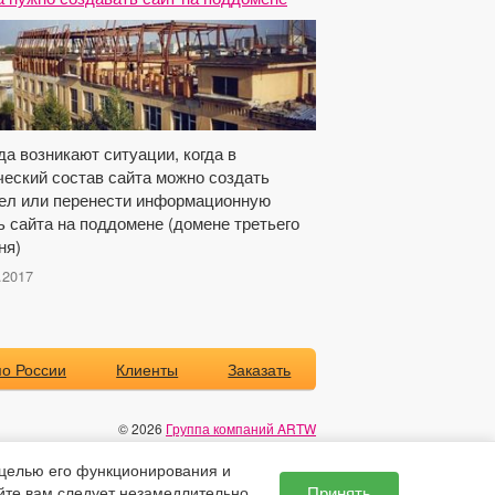
да возникают ситуации, когда в
ческий состав сайта можно создать
ел или перенести информационную
ь сайта на поддомене (домене третьего
ня)
.2017
о России
Клиенты
Заказать
© 2026
Группа компаний ARTW
Поддержка сайта - ХМ
целью его функционирования и
Условия бесплатной консультации
Принять
йте вам следует незамедлительно