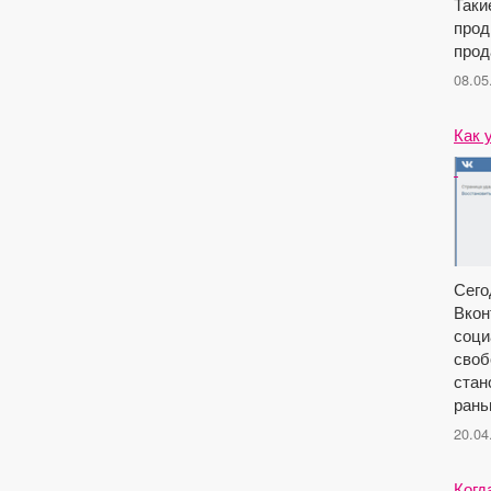
Таки
прод
прод
08.05
Как 
Сего
Вкон
соци
своб
стан
рань
20.04
Когд