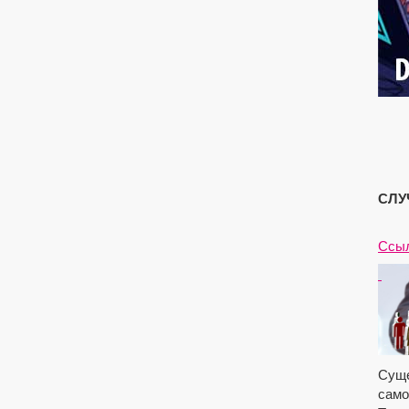
СЛУ
Ссыл
Суще
само