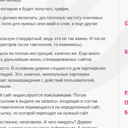
 которым и будет получать трафик.
н должен включать: достаточную частоту ключевых
С
, поля для нужных описаний и слов, и еще другие
ользую стандартный, ведь это не так важно. И после
раторов (если тавтология, то извиняюсь).
S
была не полная инструкция, конечно же. Еще много
ть дальнейшая жизнь сгенерированных сайтов.
просто. В основном дорвеи создаются для партнерских
людей. Это, конечно, нелегальные партнерки.
чает вознаграждения с действий пользователей,
рации.
Р
й сайт индексируется поисковиками. Потом
сылкам в выдаче на запросы, входящие в состав
П
томатически перемещается на определенный сайт,
К
ылку, по которой переходит на нужный сайт.
ественно, негативное. А чего ожидать? Дорвеи
й, а также они не несут информации. А главное –