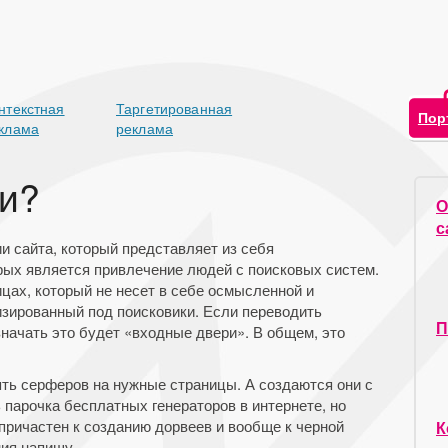
нтекстная
Таргетированная
Пор
клама
реклама
еи?
О
с
и сайта, который представляет из себя
рых является привлечение людей с поисковых систем.
ицах, который не несет в себе осмысленной и
зированный под поисковики. Если переводить
П
значать это будет «входные двери». В общем, это
ять серферов на нужные страницы. А создаются они с
 парочка бесплатных генераторов в интернете, но
е причастен к созданию дорвеев и вообще к черной
К
ния напишу.