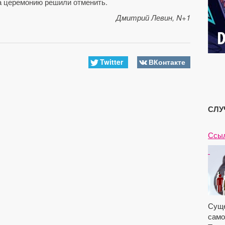
са церемонию решили отменить.
Дмитрий Левин, N+1
Twitter
ВКонтакте
СЛУ
Ссыл
Суще
само