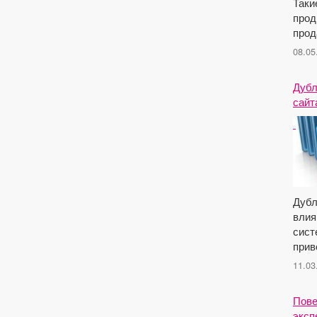
Таки
прод
прод
08.05
Дубл
сайт
Дубл
влия
сист
прив
11.03
Пове
эксп