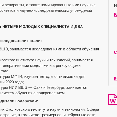
ы и аспиранты, а также номинированные ими научные
Н
рситетов и научно-исследовательских учреждений
Б
Ь ЧЕТЫРЕ МОЛОДЫХ СПЕЦИАЛИСТА И ДВА
сследователи» стали:
ВШЭ, занимается исследованиями в области обучения
С
овского института науки и технологий, занимается
 генеративными моделями и агрегирующими
года;
ратуры МФТИ, изучает методы оптимизации для
К
ии 2020 года;
атуры НИУ ВШЭ — Санкт-Петербург, занимается
 систем обучения с подкреплением.
одители» одержали:
ик Сколковского института науки и технологий. Сфера
 зрение, в том числе трехмерное, и нейронные сети;