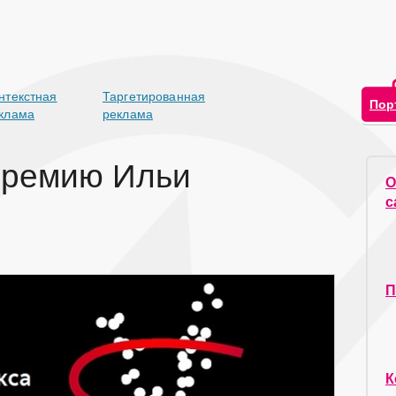
нтекстная
Таргетированная
Пор
клама
реклама
премию Ильи
О
с
П
К