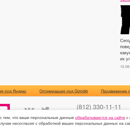
Сего
пове
каку
их у
10.06
я под Яндекс
Оптимизация под Google
Продвижение п
(812) 330-11-11
(495) 877-11-11
 с тем, что ваши персональные данные
обрабатываются на сайте
с 
24@optimizator.su
лучае несогласия с обработкой ваших персональных данных на са