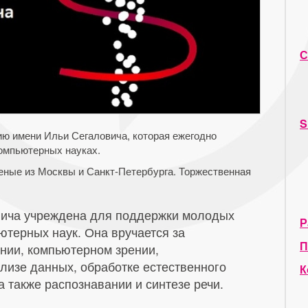
С
S
ию имени Ильи Сегаловича, которая ежегодно
омпьютерных науках.
ченые из Москвы и Санкт-Петербурга. Торжественная
вича учреждена для поддержки молодых
Р
ютерных наук. Она вручается за
П
нии, компьютерном зрении,
лизе данных, обработке естественного
К
а также распознавании и синтезе речи.